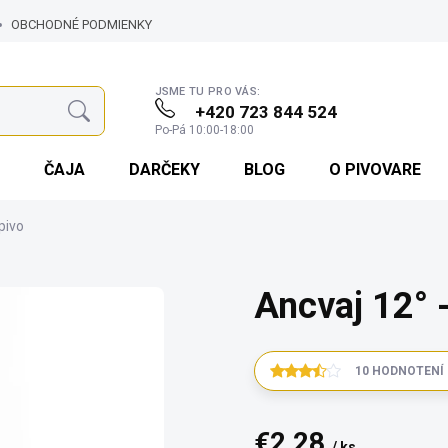
OBCHODNÉ PODMIENKY
JEDNÁVKA
JSME TU PRO VÁS:
+420 723 844 524
Hľadať
Po-Pá 10:00-18:00
ČAJA
DARČEKY
BLOG
O PIVOVARE
pivo
Ancvaj 12° 
10 HODNOTENÍ
€2,28
/ ks